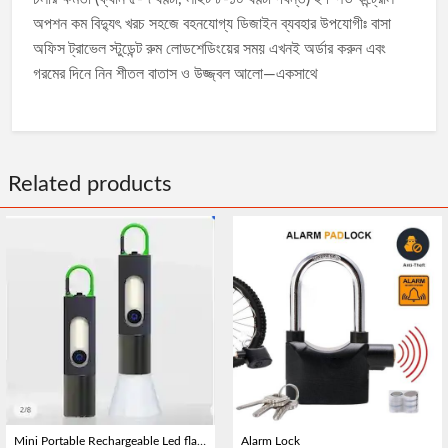
অপশন কম বিদ্যুৎ খরচ সহজে বহনযোগ্য ডিজাইন ব্যবহার উপযোগীঃ বাসা
অফিস ট্রাভেল স্টুডেন্ট রুম লোডশেডিংয়ের সময় এখনই অর্ডার করুন এবং
গরমের দিনে নিন শীতল বাতাস ও উজ্জ্বল আলো—একসাথে
Related products
Mini Portable Rechargeable Led flashlight with Power Bank
Alarm Lock