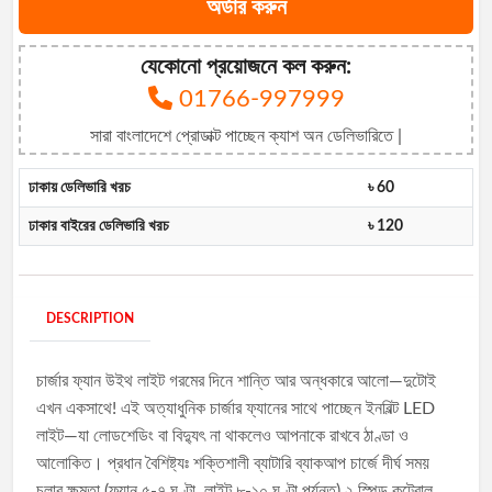
অর্ডার করুন
যেকোনো প্রয়োজনে কল করুন:
01766-997999
সারা বাংলাদেশে প্রোডাক্ট পাচ্ছেন ক্যাশ অন ডেলিভারিতে |
ঢাকায় ডেলিভারি খরচ
৳ 60
ঢাকার বাইরের ডেলিভারি খরচ
৳ 120
DESCRIPTION
চার্জার ফ্যান উইথ লাইট গরমের দিনে শান্তি আর অন্ধকারে আলো—দুটোই
এখন একসাথে! এই অত্যাধুনিক চার্জার ফ্যানের সাথে পাচ্ছেন ইনবিল্ট LED
লাইট—যা লোডশেডিং বা বিদ্যুৎ না থাকলেও আপনাকে রাখবে ঠাণ্ডা ও
আলোকিত। প্রধান বৈশিষ্ট্যঃ শক্তিশালী ব্যাটারি ব্যাকআপ চার্জে দীর্ঘ সময়
চলার ক্ষমতা (ফ্যান ৫-৭ ঘণ্টা, লাইট ৮-১০ ঘণ্টা পর্যন্ত) ২ স্পিড কন্ট্রোল