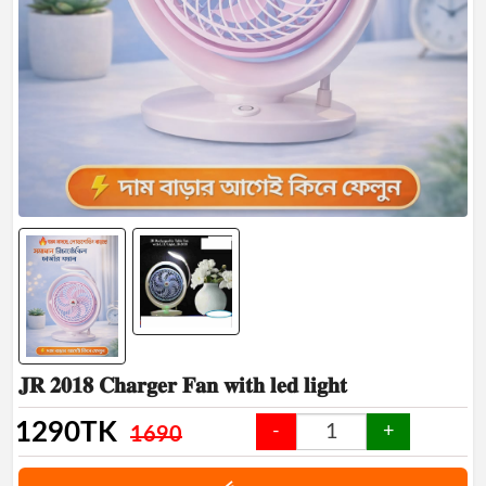
Manage
Profile
Logout
𝐉𝐑 𝟐𝟎𝟏𝟖 𝐂𝐡𝐚𝐫𝐠𝐞𝐫 𝐅𝐚𝐧 𝐰𝐢𝐭𝐡 𝐥𝐞𝐝 𝐥𝐢𝐠𝐡𝐭
1290
TK
-
+
1690