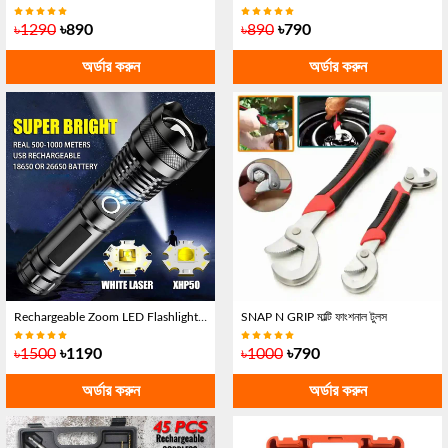
৳1290
৳890
৳890
৳790
অর্ডার করুন
অর্ডার করুন
Rechargeable Zoom LED Flashlight USB Torch Light
SNAP N GRIP মাল্টি ফাংশনাল টুলস
৳1500
৳1190
৳1000
৳790
অর্ডার করুন
অর্ডার করুন